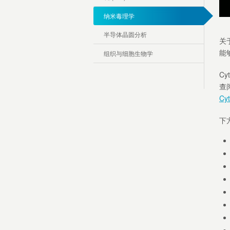
纳米毒理学
半导体晶圆分析
关
能
组织与细胞生物学
C
查
Cyt
下