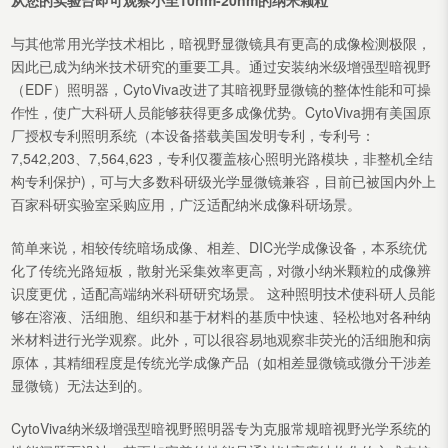
与其他常用光学技术相比，暗视野显微镜具有更高的成像检测极限，
因此已成为纳米技术研究的重要工具。通过安装纳米级增强型暗视野
（EDF）照明器，CytoViva改进了其暗视野显微镜的整体性能和可操
作性，使广大科研人员能够获得更多成像优势。CytoViva拥有美国原
厂授权专利照明系统（本设备搭载美国发明专利，专利号：
7,542,203、7,564,623，专利仅覆盖核心照明光路模块，非整机全结
构专利保护)，可与大多数科研级光学显微镜兼容，目前已被国内外上
百家科研实验室采购应用，广泛适配纳米成像科研场景。
简单来说，相较传统暗场成像、相差、DIC光学成像设备，本系统优
化了传统光路短板，散射光采集效率更高，对微小纳米颗粒的成像辨
识度更优，适配高端纳米科研研究场景。 这种照明技术使科研人员能
够在溶液、活细胞、组织和基于材料的基质中快速、轻松地对各种纳
米材料进行光学观察。此外，可以很容易地观察非荧光的活细胞和病
原体，其精细程度是传统光学成像产品（如相差显微镜或微分干涉差
显微镜）无法达到的。
CytoViva纳米级增强型暗视野照明器专为克服常规暗视野光学系统的