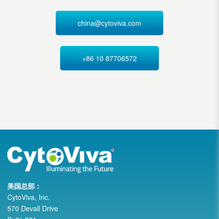
china@cytoviva.com
+86 10 87706572
美国总部：
CytoViva, Inc.
570 Devall Drive